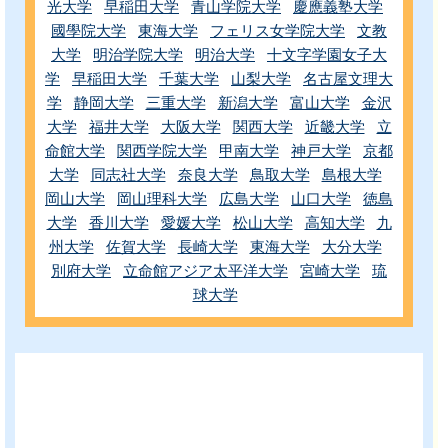
光大学
早稲田大学
青山学院大学
慶應義塾大学
國學院大学
東海大学
フェリス女学院大学
文教
大学
明治学院大学
明治大学
十文字学園女子大
学
早稲田大学
千葉大学
山梨大学
名古屋文理大
学
静岡大学
三重大学
新潟大学
富山大学
金沢
大学
福井大学
大阪大学
関西大学
近畿大学
立
命館大学
関西学院大学
甲南大学
神戸大学
京都
大学
同志社大学
奈良大学
鳥取大学
島根大学
岡山大学
岡山理科大学
広島大学
山口大学
徳島
大学
香川大学
愛媛大学
松山大学
高知大学
九
州大学
佐賀大学
長崎大学
東海大学
大分大学
別府大学
立命館アジア太平洋大学
宮崎大学
琉
球大学