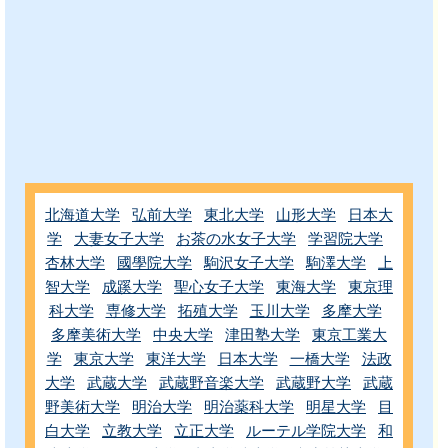
北海道大学
弘前大学
東北大学
山形大学
日本大
学
大妻女子大学
お茶の水女子大学
学習院大学
杏林大学
國學院大学
駒沢女子大学
駒澤大学
上
智大学
成蹊大学
聖心女子大学
東海大学
東京理
科大学
専修大学
拓殖大学
玉川大学
多摩大学
多摩美術大学
中央大学
津田塾大学
東京工業大
学
東京大学
東洋大学
日本大学
一橋大学
法政
大学
武蔵大学
武蔵野音楽大学
武蔵野大学
武蔵
野美術大学
明治大学
明治薬科大学
明星大学
目
白大学
立教大学
立正大学
ルーテル学院大学
和