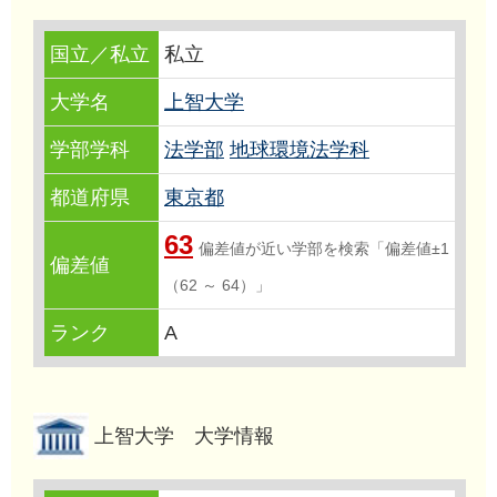
国立／私立
私立
大学名
上智大学
学部学科
法学部
地球環境法学科
都道府県
東京都
63
偏差値が近い学部を検索「偏差値±1
偏差値
（62 ～ 64）」
ランク
A
上智大学 大学情報