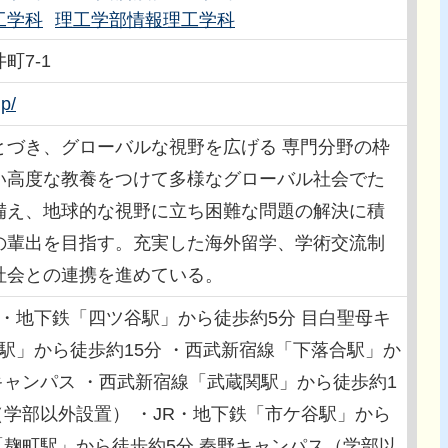
工学科
理工学部情報理工学科
町7-1
jp/
とづき、グローバルな視野を広げる 専門分野の枠
い高度な教養をつけて多様なグローバル社会でた
備え、地球的な視野に立ち困難な問題の解決に積
の輩出を目指す。充実した海外留学、学術交流制
社会との連携を進めている。
R・地下鉄「四ツ谷駅」から徒歩約5分 目白聖母キ
白駅」から徒歩約15分 ・西武新宿線「下落合駅」か
キャンパス ・西武新宿線「武蔵関駅」から徒歩約1
（学部以外設置） ・JR・地下鉄「市ケ谷駅」から
「麹町駅」から徒歩約5分 秦野キャンパス（学部以