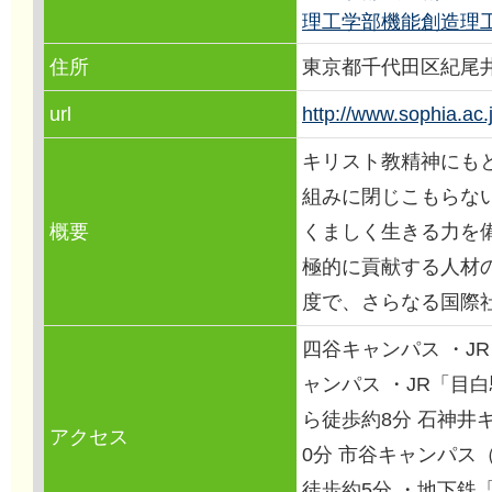
理工学部機能創造理
住所
東京都千代田区紀尾井
url
http://www.sophia.ac.
キリスト教精神にも
組みに閉じこもらな
概要
くましく生きる力を
極的に貢献する人材
度で、さらなる国際
四谷キャンパス ・J
ャンパス ・JR「目
ら徒歩約8分 石神井
アクセス
0分 市谷キャンパス
徒歩約5分 ・地下鉄