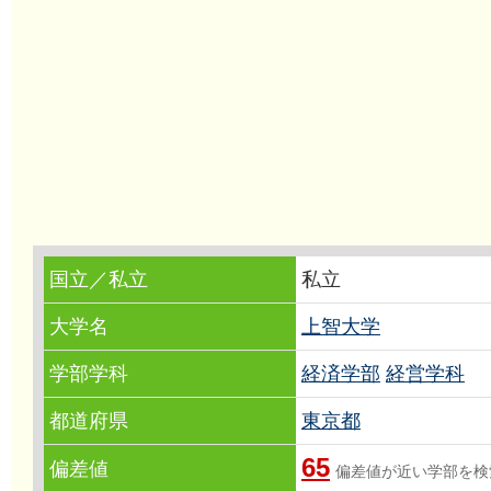
国立／私立
私立
大学名
上智大学
学部学科
経済学部
経営学科
都道府県
東京都
65
偏差値
偏差値が近い学部を検索