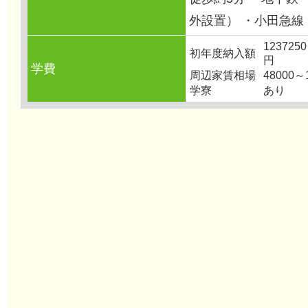
外設置） ・小田急線
123725
初年度納入額
円
学費
周辺家賃相場
48000～
学寮
あり