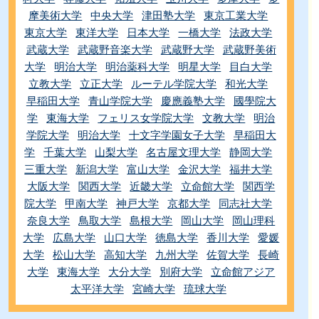
摩美術大学
中央大学
津田塾大学
東京工業大学
東京大学
東洋大学
日本大学
一橋大学
法政大学
武蔵大学
武蔵野音楽大学
武蔵野大学
武蔵野美術
大学
明治大学
明治薬科大学
明星大学
目白大学
立教大学
立正大学
ルーテル学院大学
和光大学
早稲田大学
青山学院大学
慶應義塾大学
國學院大
学
東海大学
フェリス女学院大学
文教大学
明治
学院大学
明治大学
十文字学園女子大学
早稲田大
学
千葉大学
山梨大学
名古屋文理大学
静岡大学
三重大学
新潟大学
富山大学
金沢大学
福井大学
大阪大学
関西大学
近畿大学
立命館大学
関西学
院大学
甲南大学
神戸大学
京都大学
同志社大学
奈良大学
鳥取大学
島根大学
岡山大学
岡山理科
大学
広島大学
山口大学
徳島大学
香川大学
愛媛
大学
松山大学
高知大学
九州大学
佐賀大学
長崎
大学
東海大学
大分大学
別府大学
立命館アジア
太平洋大学
宮崎大学
琉球大学