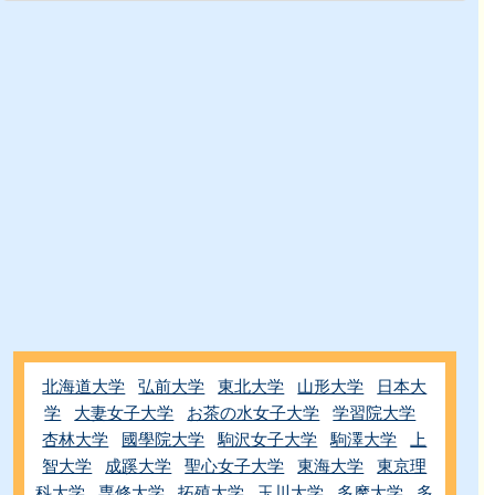
北海道大学
弘前大学
東北大学
山形大学
日本大
学
大妻女子大学
お茶の水女子大学
学習院大学
杏林大学
國學院大学
駒沢女子大学
駒澤大学
上
智大学
成蹊大学
聖心女子大学
東海大学
東京理
科大学
専修大学
拓殖大学
玉川大学
多摩大学
多