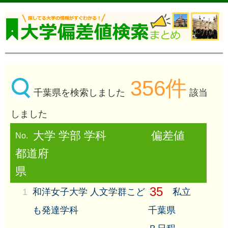
356件
千葉県を検索しました
該当
しました
大学 学部 学科
偏差値
No.
都道府
県
35
1
和洋女子大学 人文学群こど
私立
も発達学科
千葉県