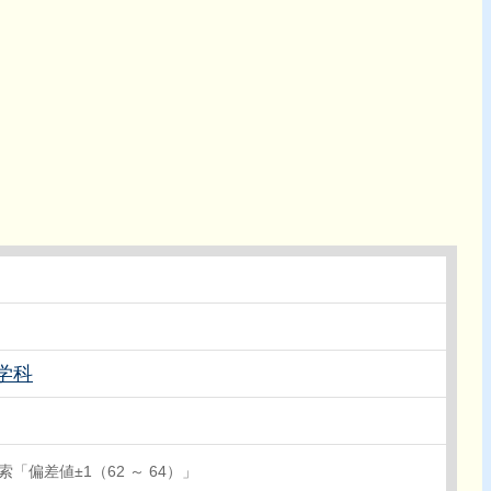
学科
「偏差値±1（62 ～ 64）」