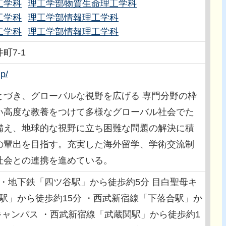
工学科
理工学部物質生命理工学科
工学科
理工学部情報理工学科
工学科
理工学部情報理工学科
町7-1
jp/
とづき、グローバルな視野を広げる 専門分野の枠
い高度な教養をつけて多様なグローバル社会でた
備え、地球的な視野に立ち困難な問題の解決に積
の輩出を目指す。充実した海外留学、学術交流制
社会との連携を進めている。
R・地下鉄「四ツ谷駅」から徒歩約5分 目白聖母キ
白駅」から徒歩約15分 ・西武新宿線「下落合駅」か
キャンパス ・西武新宿線「武蔵関駅」から徒歩約1