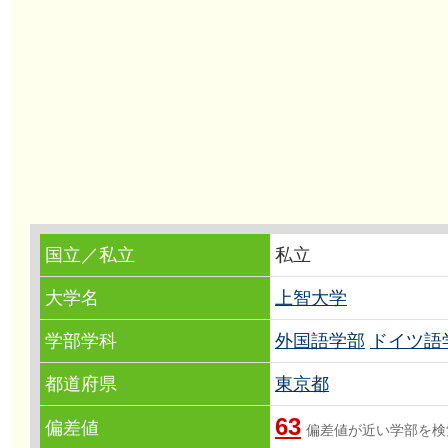
国立／私立
私立
大学名
上智大学
学部学科
外国語学部
ドイツ語
都道府県
東京都
63
偏差値
偏差値が近い学部を検索