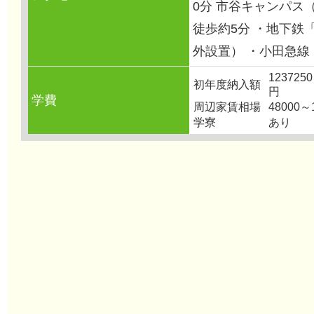
0分 市谷キャンパス
徒歩約5分 ・地下鉄
外設置） ・小田急線
123725
初年度納入額
円
学費
周辺家賃相場
48000～
学寮
あり