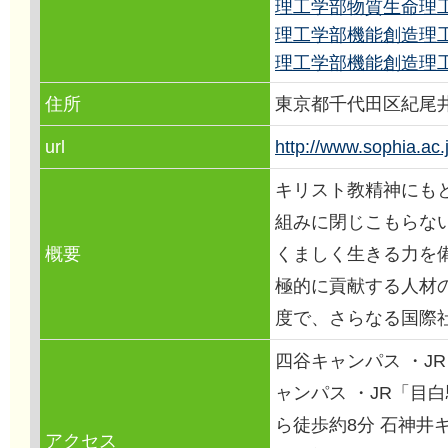
理工学部物質生命理
理工学部機能創造理
理工学部機能創造理
住所
東京都千代田区紀尾井
url
http://www.sophia.ac.
キリスト教精神にも
組みに閉じこもらな
概要
くましく生きる力を
極的に貢献する人材
度で、さらなる国際
四谷キャンパス ・J
ャンパス ・JR「目
ら徒歩約8分 石神井
アクセス