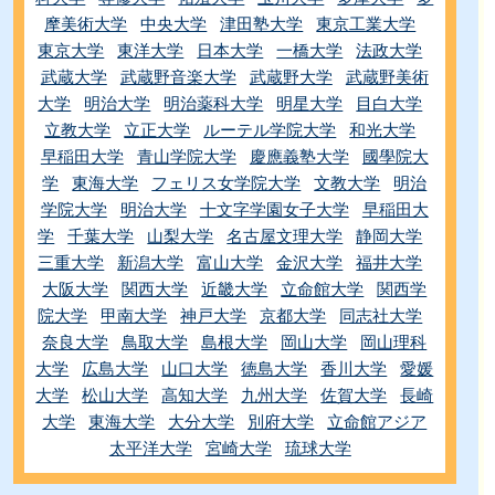
摩美術大学
中央大学
津田塾大学
東京工業大学
東京大学
東洋大学
日本大学
一橋大学
法政大学
武蔵大学
武蔵野音楽大学
武蔵野大学
武蔵野美術
大学
明治大学
明治薬科大学
明星大学
目白大学
立教大学
立正大学
ルーテル学院大学
和光大学
早稲田大学
青山学院大学
慶應義塾大学
國學院大
学
東海大学
フェリス女学院大学
文教大学
明治
学院大学
明治大学
十文字学園女子大学
早稲田大
学
千葉大学
山梨大学
名古屋文理大学
静岡大学
三重大学
新潟大学
富山大学
金沢大学
福井大学
大阪大学
関西大学
近畿大学
立命館大学
関西学
院大学
甲南大学
神戸大学
京都大学
同志社大学
奈良大学
鳥取大学
島根大学
岡山大学
岡山理科
大学
広島大学
山口大学
徳島大学
香川大学
愛媛
大学
松山大学
高知大学
九州大学
佐賀大学
長崎
大学
東海大学
大分大学
別府大学
立命館アジア
太平洋大学
宮崎大学
琉球大学