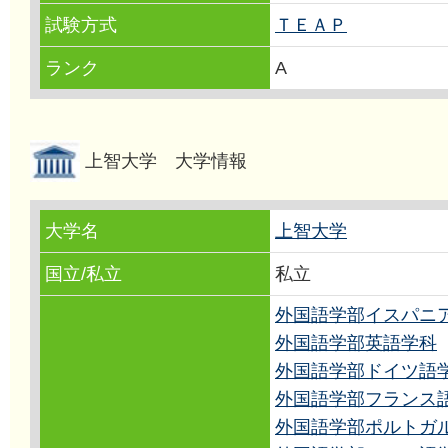
試験方式
ＴＥＡＰ
ランク
A
上智大学 大学情報
大学名
上智大学
国立/私立
私立
外国語学部イスパニ
外国語学部英語学科
外国語学部ドイツ語
外国語学部フランス
外国語学部ポルトガ