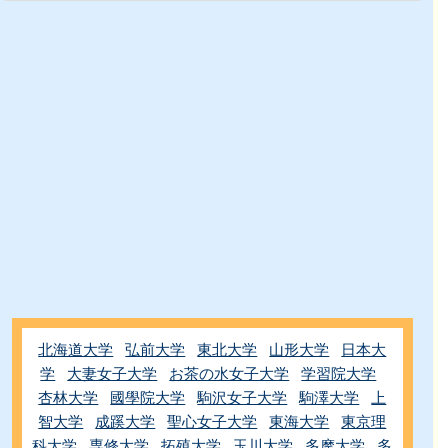
北海道大学
弘前大学
東北大学
山形大学
日本大
学
大妻女子大学
お茶の水女子大学
学習院大学
杏林大学
國學院大学
駒沢女子大学
駒澤大学
上
智大学
成蹊大学
聖心女子大学
東海大学
東京理
科大学
専修大学
拓殖大学
玉川大学
多摩大学
多