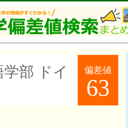
語学部 ドイ
偏差値
63