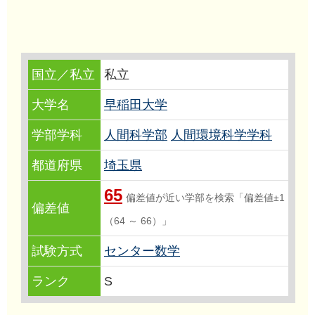
国立／私立
私立
大学名
早稲田大学
学部学科
人間科学部
人間環境科学学科
都道府県
埼玉県
65
偏差値が近い学部を検索「偏差値±1
偏差値
（64 ～ 66）」
試験方式
センター数学
ランク
S