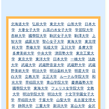
北海道大学
弘前大学
東北大学
山形大学
日本大
学
大妻女子大学
お茶の水女子大学
学習院大学
杏林大学
國學院大学
駒沢女子大学
駒澤大学
上
智大学
成蹊大学
聖心女子大学
東海大学
東京理
科大学
専修大学
拓殖大学
玉川大学
多摩大学
多摩美術大学
中央大学
津田塾大学
東京工業大
学
東京大学
東洋大学
日本大学
一橋大学
法政
大学
武蔵大学
武蔵野音楽大学
武蔵野大学
武蔵
野美術大学
明治大学
明治薬科大学
明星大学
目
白大学
立教大学
立正大学
ルーテル学院大学
和
光大学
早稲田大学
青山学院大学
慶應義塾大学
國學院大学
東海大学
フェリス女学院大学
文教
大学
明治学院大学
明治大学
十文字学園女子大
学
早稲田大学
千葉大学
山梨大学
名古屋文理大
学
静岡大学
三重大学
新潟大学
富山大学
金沢