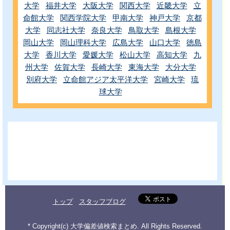
大学
福井大学
大阪大学
関西大学
近畿大学
立
命館大学
関西学院大学
甲南大学
神戸大学
京都
大学
同志社大学
奈良大学
鳥取大学
島根大学
岡山大学
岡山理科大学
広島大学
山口大学
徳島
大学
香川大学
愛媛大学
松山大学
高知大学
九
州大学
佐賀大学
長崎大学
東海大学
大分大学
別府大学
立命館アジア太平洋大学
宮崎大学
琉
球大学
トップ
スタッフブログ
* Copyright(c) 大学偏差値検索まとめ. All Rights Reserved.