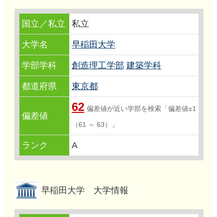
国立／私立
私立
大学名
早稲田大学
学部学科
創造理工学部
建築学科
都道府県
東京都
62
偏差値が近い学部を検索「偏差値±1
偏差値
（61 ～ 63）」
ランク
A
早稲田大学 大学情報