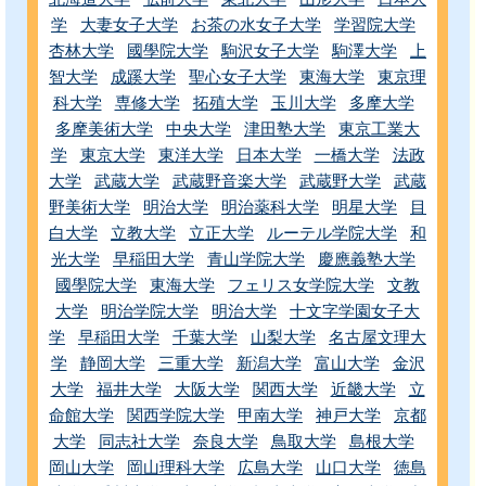
学
大妻女子大学
お茶の水女子大学
学習院大学
杏林大学
國學院大学
駒沢女子大学
駒澤大学
上
智大学
成蹊大学
聖心女子大学
東海大学
東京理
科大学
専修大学
拓殖大学
玉川大学
多摩大学
多摩美術大学
中央大学
津田塾大学
東京工業大
学
東京大学
東洋大学
日本大学
一橋大学
法政
大学
武蔵大学
武蔵野音楽大学
武蔵野大学
武蔵
野美術大学
明治大学
明治薬科大学
明星大学
目
白大学
立教大学
立正大学
ルーテル学院大学
和
光大学
早稲田大学
青山学院大学
慶應義塾大学
國學院大学
東海大学
フェリス女学院大学
文教
大学
明治学院大学
明治大学
十文字学園女子大
学
早稲田大学
千葉大学
山梨大学
名古屋文理大
学
静岡大学
三重大学
新潟大学
富山大学
金沢
大学
福井大学
大阪大学
関西大学
近畿大学
立
命館大学
関西学院大学
甲南大学
神戸大学
京都
大学
同志社大学
奈良大学
鳥取大学
島根大学
岡山大学
岡山理科大学
広島大学
山口大学
徳島