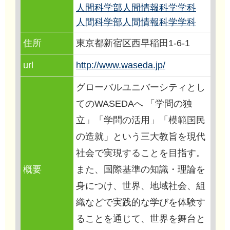
人間科学部人間情報科学学科
人間科学部人間情報科学学科
住所
東京都新宿区西早稲田1-6-1
url
http://www.waseda.jp/
グローバルユニバーシティとし
てのWASEDAへ 「学問の独
立」「学問の活用」「模範国民
の造就」という三大教旨を現代
社会で実現することを目指す。
概要
また、国際基準の知識・理論を
身につけ、世界、地域社会、組
織などで実践的な学びを体験す
ることを通じて、世界を舞台と