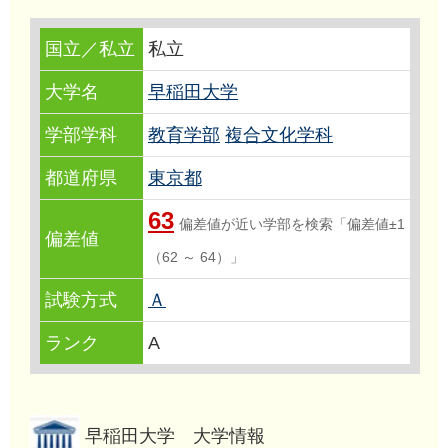
国立／私立
私立
大学名
早稲田大学
学部学科
教育学部
複合文化学科
都道府県
東京都
63
偏差値が近い学部を検索「偏差値±1
偏差値
（62 ～ 64）」
試験方式
Ａ
ランク
A
早稲田大学 大学情報