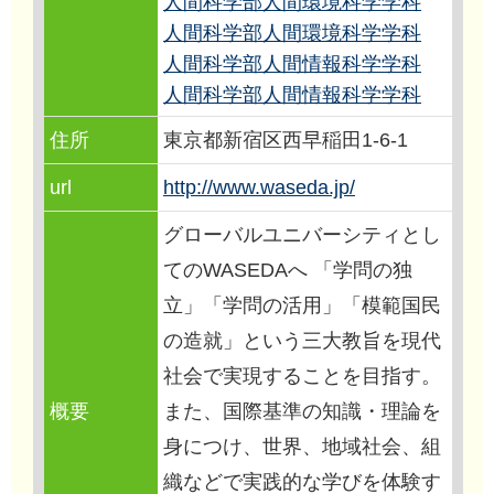
人間科学部人間環境科学学科
人間科学部人間環境科学学科
人間科学部人間情報科学学科
人間科学部人間情報科学学科
住所
東京都新宿区西早稲田1-6-1
url
http://www.waseda.jp/
グローバルユニバーシティとし
てのWASEDAへ 「学問の独
立」「学問の活用」「模範国民
の造就」という三大教旨を現代
社会で実現することを目指す。
概要
また、国際基準の知識・理論を
身につけ、世界、地域社会、組
織などで実践的な学びを体験す