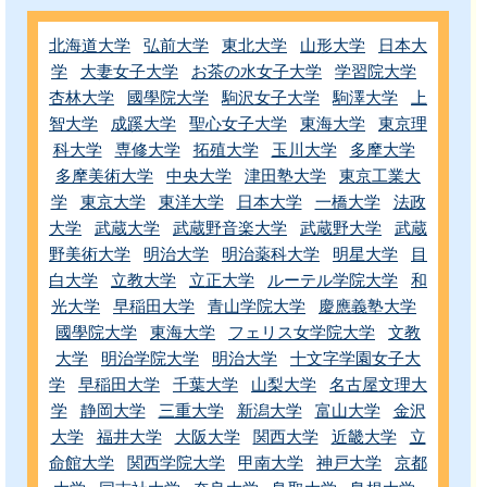
北海道大学
弘前大学
東北大学
山形大学
日本大
学
大妻女子大学
お茶の水女子大学
学習院大学
杏林大学
國學院大学
駒沢女子大学
駒澤大学
上
智大学
成蹊大学
聖心女子大学
東海大学
東京理
科大学
専修大学
拓殖大学
玉川大学
多摩大学
多摩美術大学
中央大学
津田塾大学
東京工業大
学
東京大学
東洋大学
日本大学
一橋大学
法政
大学
武蔵大学
武蔵野音楽大学
武蔵野大学
武蔵
野美術大学
明治大学
明治薬科大学
明星大学
目
白大学
立教大学
立正大学
ルーテル学院大学
和
光大学
早稲田大学
青山学院大学
慶應義塾大学
國學院大学
東海大学
フェリス女学院大学
文教
大学
明治学院大学
明治大学
十文字学園女子大
学
早稲田大学
千葉大学
山梨大学
名古屋文理大
学
静岡大学
三重大学
新潟大学
富山大学
金沢
大学
福井大学
大阪大学
関西大学
近畿大学
立
命館大学
関西学院大学
甲南大学
神戸大学
京都