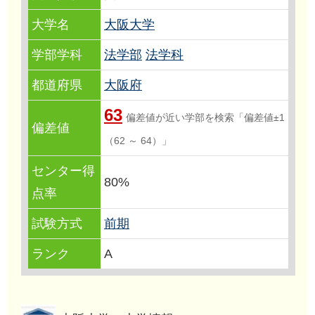
大学名
大阪大学
学部学科
法学部
法学科
都道府県
大阪府
63
偏差値が近い学部を検索「偏差値±1
偏差値
（62 ～ 64）」
センター得
80%
点率
試験方式
前期
ランク
A