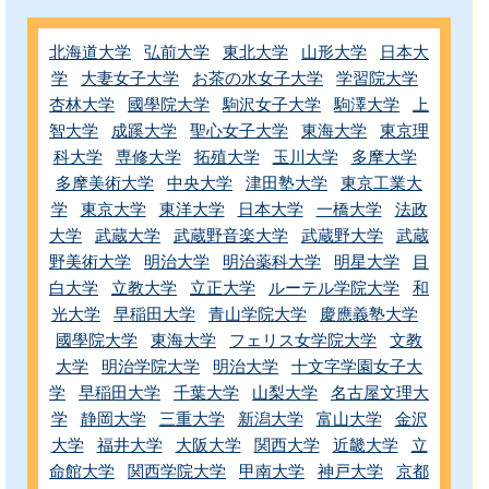
北海道大学
弘前大学
東北大学
山形大学
日本大
学
大妻女子大学
お茶の水女子大学
学習院大学
杏林大学
國學院大学
駒沢女子大学
駒澤大学
上
智大学
成蹊大学
聖心女子大学
東海大学
東京理
科大学
専修大学
拓殖大学
玉川大学
多摩大学
多摩美術大学
中央大学
津田塾大学
東京工業大
学
東京大学
東洋大学
日本大学
一橋大学
法政
大学
武蔵大学
武蔵野音楽大学
武蔵野大学
武蔵
野美術大学
明治大学
明治薬科大学
明星大学
目
白大学
立教大学
立正大学
ルーテル学院大学
和
光大学
早稲田大学
青山学院大学
慶應義塾大学
國學院大学
東海大学
フェリス女学院大学
文教
大学
明治学院大学
明治大学
十文字学園女子大
学
早稲田大学
千葉大学
山梨大学
名古屋文理大
学
静岡大学
三重大学
新潟大学
富山大学
金沢
大学
福井大学
大阪大学
関西大学
近畿大学
立
命館大学
関西学院大学
甲南大学
神戸大学
京都