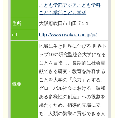
こども学部アジアこども学科
こども学部こども学科
住所
大阪府吹田市山田丘1-1
url
http://www.osaka-u.ac.jp/ja/
地域に生き世界に伸びる 世界ト
ップ10の研究型総合大学になる
ことを目指し、長期的に社会貢
献できる研究・教育を許容する
ことを大学の「底力」とする。
概要
グローバル社会における「調和
ある多様性の創造」への役割を
果たすため、指導的立場に立
ち、人類の繁栄に貢献できる人