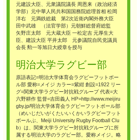
元建設大臣、元衆議院議長 周恩来（政治経済
学部）元中華人民共和国国務院総理首相 松岡
洋右 元満鉄総裁 第2次近衛内閣外務大臣
田中武雄 （法官学部）元朝鮮総督府総監
矢野庄太郎 元大蔵大臣 一松定吉 元厚生大
臣、建設大臣 平井太郎 元参議院自民党議員
会長 勲一等旭日大綬章を授与
明治大学ラグビー部
原語表記=明治大学体育会ラグビーフットボー
ル部 愛称=メイジ カラー=紫紺 創設=1922 リー
グ=関東大学ラグビー対抗戦グループ 代表=大
六野耕作 監督=吉田義人 HP=http://www.meijiru
gby.jp/明治大学体育会ラグビーフットボール部
（めいじだいがくたいいくかいラグビーフット
ボールぶ、Meiji University Rugby Football Clu
b）は、関東大学ラグビー対抗戦グループに所
属する明治大学のラグビー部。愛称メイジ。略