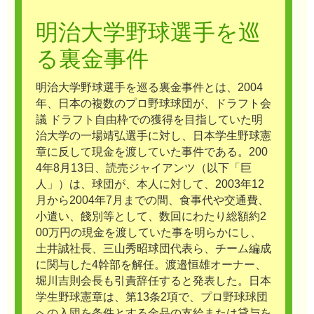
明治大学野球選手を巡
る裏金事件
明治大学野球選手を巡る裏金事件とは、2004
年、日本の複数のプロ野球球団が、ドラフト会
議 ドラフト自由枠での獲得を目指していた明
治大学の一場靖弘選手に対し、日本学生野球憲
章に反して現金を渡していた事件である。200
4年8月13日、読売ジャイアンツ（以下「巨
人」）は、球団が、本人に対して、2003年12
月から2004年7月までの間、食事代や交通費、
小遣い、餞別等として、数回にわたり総額約2
00万円の現金を渡していた事を明らかにし、
土井誠社長、三山秀昭球団代表ら、チーム編成
に関与した4幹部を解任。渡邉恒雄オーナー、
堀川吉則会長も引責辞任すると発表した。日本
学生野球憲章は、第13条2項で、プロ野球球団
への入団を条件とする金品の支給または貸与を