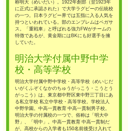
称明大（めいだい）。1922年創部（翌1923年
に正式に承認された）で大学ラグビーの伝統校
の一つ。日本ラグビー界では五指に入る人気を
持つといわれている。部のエンブレムはペガサ
ス。「重戦車」と呼ばれる強力FWがチームの
特徴であるが、黄金期にはBKにも好選手を擁
していた。
明治大学付属中野中学
校・高等学校
明治大学付属中野中学校・高等学校（めいじだ
いがくふぞくなかのちゅうがっこう・こうとう
がっこう）は、東京都中野区東中野三丁目にあ
る私立学校 私立中学校・高等学校。学校法人
中野学園。中高一貫教育 中高一貫制男子校。
明治大学の付属校の一つで、俗称は「明大中
野」、「明中」。中高一貫教育 中高一貫制だ
が、高校からの入学者も150名前後受け入れて