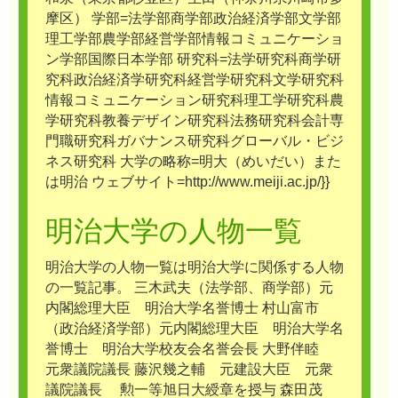
摩区） 学部=法学部商学部政治経済学部文学部
理工学部農学部経営学部情報コミュニケーショ
ン学部国際日本学部 研究科=法学研究科商学研
究科政治経済学研究科経営学研究科文学研究科
情報コミュニケーション研究科理工学研究科農
学研究科教養デザイン研究科法務研究科会計専
門職研究科ガバナンス研究科グローバル・ビジ
ネス研究科 大学の略称=明大（めいだい）また
は明治 ウェブサイト=http://www.meiji.ac.jp/}}
明治大学の人物一覧
明治大学の人物一覧は明治大学に関係する人物
の一覧記事。 三木武夫（法学部、商学部）元
内閣総理大臣 明治大学名誉博士 村山富市
（政治経済学部）元内閣総理大臣 明治大学名
誉博士 明治大学校友会名誉会長 大野伴睦
元衆議院議長 藤沢幾之輔 元建設大臣 元衆
議院議長 勲一等旭日大綬章を授与 森田茂