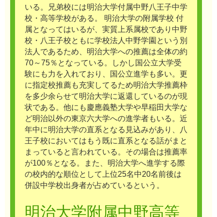
いる。兄弟校には明治大学付属中野八王子中学
校・高等学校がある。 明治大学の附属学校 付
属となってはいるが、実質上系属校であり中野
校・八王子校ともに学校法人中野学園という別
法人であるため、明治大学への推薦は全体の約
70～75％となっている。しかし国公立大学受
験にも力を入れており、国公立進学も多い。更
に指定校推薦も充実してるため明治大学推薦枠
を多少余らせて明治大学に返還しているのが現
状である。他にも慶應義塾大学や早稲田大学な
ど明治以外の東京六大学への進学者もいる。近
年中に明治大学の直系となる見込みがあり、八
王子校においてはもう既に直系となる話がまと
まっていると言われている。その場合は推薦率
が100％となる。また、明治大学へ進学する際
の校内的な順位として上位25名中20名前後は
併設中学校出身者が占めているという。
明治大学附属中野高等