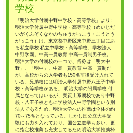
学校
『明治大学付属中野中学校・高等学校』より :
明治大学付属中野中学校・高等学校（めいじだ
いがくふぞくなかのちゅうがっこう・こうとう
がっこう）は、東京都中野区東中野三丁目にあ
る私立学校 私立中学校・高等学校。学校法人
中野学園。中高一貫教育 中高一貫制男子校。
明治大学の付属校の一つで、俗称は「明大中
野」、「明中」。中高一貫教育 中高一貫制だ
が、高校からの入学者も150名前後受け入れて
いる。兄弟校には明治大学付属中野八王子中学
校・高等学校がある。 明治大学の附属学校 付
属となってはいるが、実質上系属校であり中野
校・八王子校ともに学校法人中野学園という別
法人であるため、明治大学への推薦は全体の約
70～75％となっている。しかし国公立大学受
験にも力を入れており、国公立進学も多い。更
に指定校推薦も充実してるため明治大学推薦枠