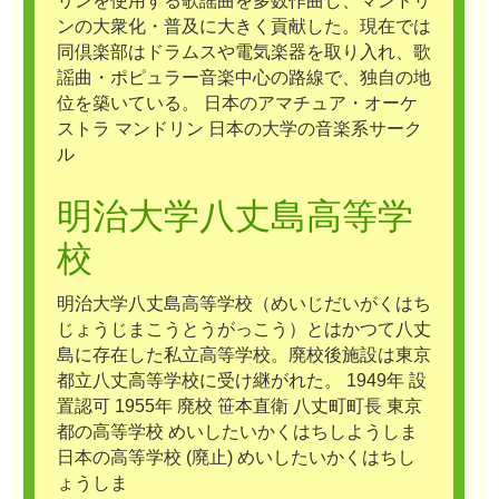
リンを使用する歌謡曲を多数作曲し、マンドリ
ンの大衆化・普及に大きく貢献した。現在では
同倶楽部はドラムスや電気楽器を取り入れ、歌
謡曲・ポピュラー音楽中心の路線で、独自の地
位を築いている。 日本のアマチュア・オーケ
ストラ マンドリン 日本の大学の音楽系サーク
ル
明治大学八丈島高等学
校
明治大学八丈島高等学校（めいじだいがくはち
じょうじまこうとうがっこう）とはかつて八丈
島に存在した私立高等学校。廃校後施設は東京
都立八丈高等学校に受け継がれた。 1949年 設
置認可 1955年 廃校 笹本直衛 八丈町町長 東京
都の高等学校 めいしたいかくはちしようしま
日本の高等学校 (廃止) めいしたいかくはちし
ょうしま