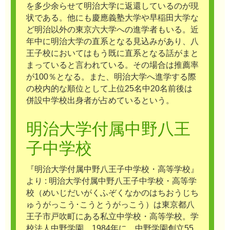
を多少余らせて明治大学に返還しているのが現
状である。他にも慶應義塾大学や早稲田大学な
ど明治以外の東京六大学への進学者もいる。近
年中に明治大学の直系となる見込みがあり、八
王子校においてはもう既に直系となる話がまと
まっていると言われている。その場合は推薦率
が100％となる。また、明治大学へ進学する際
の校内的な順位として上位25名中20名前後は
併設中学校出身者が占めているという。
明治大学付属中野八王
子中学校
『明治大学付属中野八王子中学校・高等学校』
より : 明治大学付属中野八王子中学校・高等学
校（めいじだいがくふぞくなかのはちおうじち
ゅうがっこう･こうとうがっこう）は東京都八
王子市戸吹町にある私立中学校・高等学校。学
校法人中野学園。1984年に、中野学園創立55