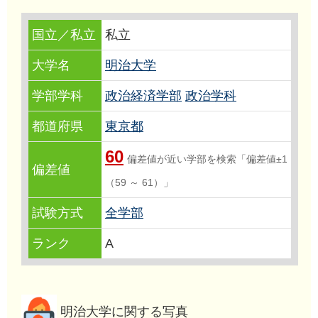
国立／私立
私立
大学名
明治大学
学部学科
政治経済学部
政治学科
都道府県
東京都
60
偏差値が近い学部を検索「偏差値±1
偏差値
（59 ～ 61）」
試験方式
全学部
ランク
A
明治大学に関する写真