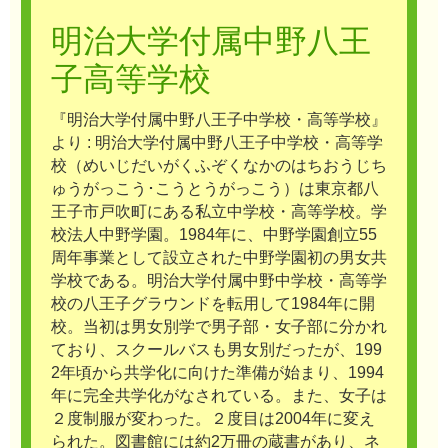
明治大学付属中野八王
子高等学校
『明治大学付属中野八王子中学校・高等学校』
より : 明治大学付属中野八王子中学校・高等学
校（めいじだいがくふぞくなかのはちおうじち
ゅうがっこう･こうとうがっこう）は東京都八
王子市戸吹町にある私立中学校・高等学校。学
校法人中野学園。1984年に、中野学園創立55
周年事業として設立された中野学園初の男女共
学校である。明治大学付属中野中学校・高等学
校の八王子グラウンドを転用して1984年に開
校。当初は男女別学で男子部・女子部に分かれ
ており、スクールバスも男女別だったが、199
2年頃から共学化に向けた準備が始まり、1994
年に完全共学化がなされている。また、女子は
２度制服が変わった。２度目は2004年に変え
られた。図書館には約2万冊の蔵書があり、ネ