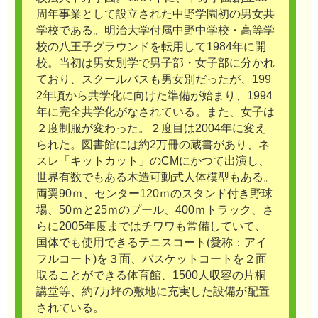
周年事業として設立された中野学園初の男女共
学校である。明治大学付属中野中学校・高等学
校の八王子グラウンドを転用して1984年に開
校。当初は男女別学で男子部・女子部に分かれ
ており、スクールバスも男女別だったが、199
2年頃から共学化に向けた準備が始まり、1994
年に完全共学化がなされている。また、女子は
２度制服が変わった。２度目は2004年に変え
られた。図書館には約2万冊の蔵書があり、ネ
スレ「キットカット」のCMにかつて出演し、
世界有数でもある木造可動式人体模型もある。
両翼90ｍ、センター120ｍのスタンド付き野球
場、50ｍと25ｍのプール、400ｍトラック、さ
らに2005年度まではチワワも常備していて、
国体でも使用できるテニスコート(愛称：アイ
フルコート)を３面、バスケットコートを２面
取ることができる体育館、1500人収容の片桐
講堂等、約7万坪の敷地に充実した設備が配置
されている。