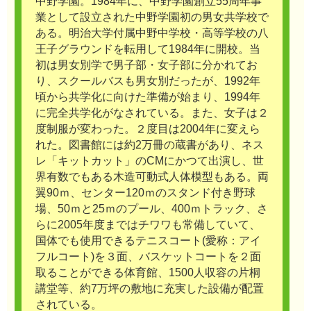
中野学園。1984年に、中野学園創立55周年事
業として設立された中野学園初の男女共学校で
ある。明治大学付属中野中学校・高等学校の八
王子グラウンドを転用して1984年に開校。当
初は男女別学で男子部・女子部に分かれてお
り、スクールバスも男女別だったが、1992年
頃から共学化に向けた準備が始まり、1994年
に完全共学化がなされている。また、女子は２
度制服が変わった。２度目は2004年に変えら
れた。図書館には約2万冊の蔵書があり、ネス
レ「キットカット」のCMにかつて出演し、世
界有数でもある木造可動式人体模型もある。両
翼90ｍ、センター120ｍのスタンド付き野球
場、50ｍと25ｍのプール、400ｍトラック、さ
らに2005年度まではチワワも常備していて、
国体でも使用できるテニスコート(愛称：アイ
フルコート)を３面、バスケットコートを２面
取ることができる体育館、1500人収容の片桐
講堂等、約7万坪の敷地に充実した設備が配置
されている。