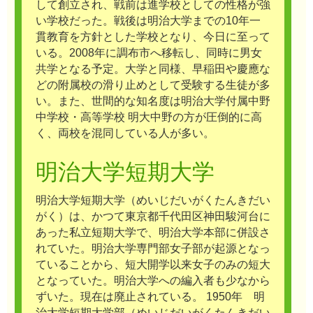
して創立され、戦前は進学校としての性格が強
い学校だった。戦後は明治大学までの10年一
貫教育を方針とした学校となり、今日に至って
いる。2008年に調布市へ移転し、同時に男女
共学となる予定。大学と同様、早稲田や慶應な
どの附属校の滑り止めとして受験する生徒が多
い。また、世間的な知名度は明治大学付属中野
中学校・高等学校 明大中野の方が圧倒的に高
く、両校を混同している人が多い。
明治大学短期大学
明治大学短期大学（めいじだいがくたんきだい
がく）は、かつて東京都千代田区神田駿河台に
あった私立短期大学で、明治大学本部に併設さ
れていた。明治大学専門部女子部が起源となっ
ていることから、短大開学以来女子のみの短大
となっていた。明治大学への編入者も少なから
ずいた。現在は廃止されている。 1950年 明
治大学短期大学部（めいじだいがくたんきだい