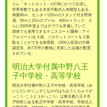
スレ「キットカット」のCMにかつて出演し、
世界有数でもある木造可動式人体模型もある。
両翼90ｍ、センター120ｍのスタンド付き野球
場、50ｍと25ｍのプール、400ｍトラック、さ
らに2005年度まではチワワも常備していて、
国体でも使用できるテニスコート(愛称：アイ
フルコート)を３面、バスケットコートを２面
取ることができる体育館、1500人収容の片桐
講堂等、約7万坪の敷地に充実した設備が配置
されている。
明治大学付属中野八王
子中学校・高等学校
明治大学付属中野八王子中学校・高等学校（め
いじだいがくふぞくなかのはちおうじちゅうが
っこう･こうとうがっこう）は東京都八王子市
戸吹町にある私立中学校・高等学校。学校法人