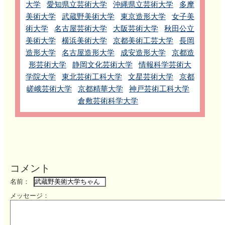
大学
愛知県立芸術大学
沖縄県立芸術大学
多摩
美術大学
武蔵野美術大学
東京造形大学
女子美
術大学
名古屋芸術大学
大阪芸術大学
秋田公立
美術大学
横浜美術大学
京都美術工芸大学
長岡
造形大学
名古屋造形大学
成安造形大学
京都造
形芸術大学
静岡文化芸術大学
情報科学芸術大
学院大学
東北芸術工科大学
文星芸術大学
京都
嵯峨芸術大学
京都精華大学
神戸芸術工科大学
倉敷芸術科学大学
コメント
名前：
メッセージ：