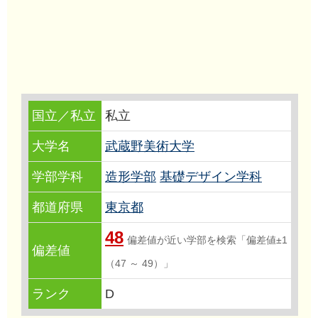
国立／私立
私立
大学名
武蔵野美術大学
学部学科
造形学部
基礎デザイン学科
都道府県
東京都
48
偏差値が近い学部を検索「偏差値±1
偏差値
（47 ～ 49）」
ランク
D