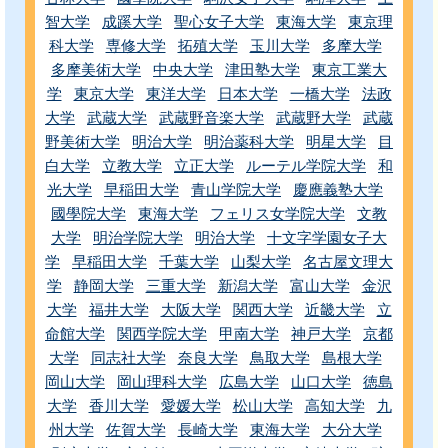
智大学
成蹊大学
聖心女子大学
東海大学
東京理
科大学
専修大学
拓殖大学
玉川大学
多摩大学
多摩美術大学
中央大学
津田塾大学
東京工業大
学
東京大学
東洋大学
日本大学
一橋大学
法政
大学
武蔵大学
武蔵野音楽大学
武蔵野大学
武蔵
野美術大学
明治大学
明治薬科大学
明星大学
目
白大学
立教大学
立正大学
ルーテル学院大学
和
光大学
早稲田大学
青山学院大学
慶應義塾大学
國學院大学
東海大学
フェリス女学院大学
文教
大学
明治学院大学
明治大学
十文字学園女子大
学
早稲田大学
千葉大学
山梨大学
名古屋文理大
学
静岡大学
三重大学
新潟大学
富山大学
金沢
大学
福井大学
大阪大学
関西大学
近畿大学
立
命館大学
関西学院大学
甲南大学
神戸大学
京都
大学
同志社大学
奈良大学
鳥取大学
島根大学
岡山大学
岡山理科大学
広島大学
山口大学
徳島
大学
香川大学
愛媛大学
松山大学
高知大学
九
州大学
佐賀大学
長崎大学
東海大学
大分大学