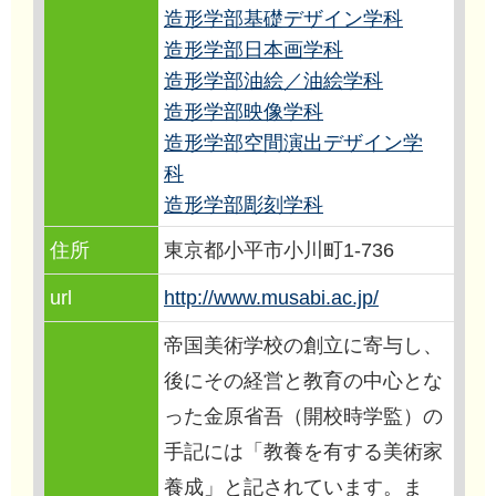
造形学部基礎デザイン学科
造形学部日本画学科
造形学部油絵／油絵学科
造形学部映像学科
造形学部空間演出デザイン学
科
造形学部彫刻学科
住所
東京都小平市小川町1-736
url
http://www.musabi.ac.jp/
帝国美術学校の創立に寄与し、
後にその経営と教育の中心とな
った金原省吾（開校時学監）の
手記には「教養を有する美術家
養成」と記されています。ま