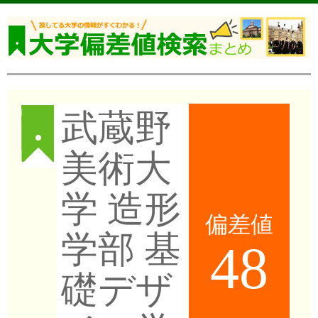
武蔵野
美術大
学 造形
偏差値
学部 基
48
礎デザ