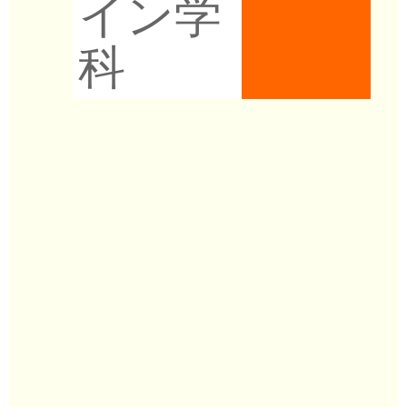
イン学
科