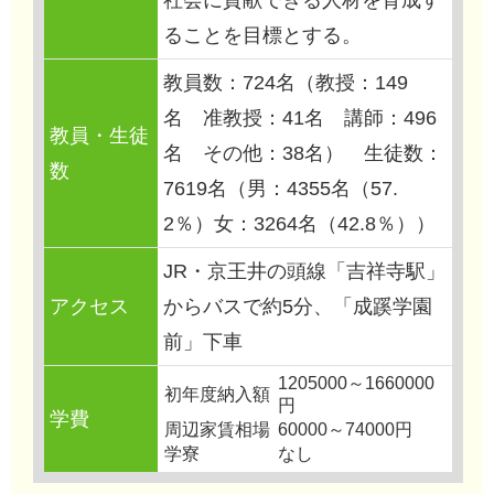
ることを目標とする。
教員数：724名（教授：149
名 准教授：41名 講師：496
教員・生徒
名 その他：38名） 生徒数：
数
7619名（男：4355名（57.
2％）女：3264名（42.8％））
JR・京王井の頭線「吉祥寺駅」
アクセス
からバスで約5分、「成蹊学園
前」下車
1205000～1660000
初年度納入額
円
学費
周辺家賃相場
60000～74000円
学寮
なし