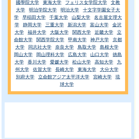
國學院大学
東海大学
フェリス女学院大学
文教
大学
明治学院大学
明治大学
十文字学園女子大
学
早稲田大学
千葉大学
山梨大学
名古屋文理大
学
静岡大学
三重大学
新潟大学
富山大学
金沢
大学
福井大学
大阪大学
関西大学
近畿大学
立
命館大学
関西学院大学
甲南大学
神戸大学
京都
大学
同志社大学
奈良大学
鳥取大学
島根大学
岡山大学
岡山理科大学
広島大学
山口大学
徳島
大学
香川大学
愛媛大学
松山大学
高知大学
九
州大学
佐賀大学
長崎大学
東海大学
大分大学
別府大学
立命館アジア太平洋大学
宮崎大学
琉
球大学