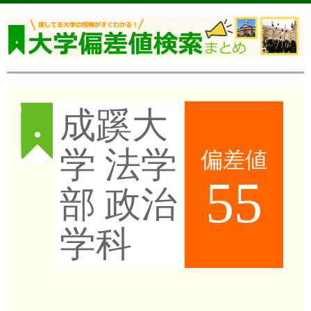
成蹊大
学 法学
偏差値
55
部 政治
学科