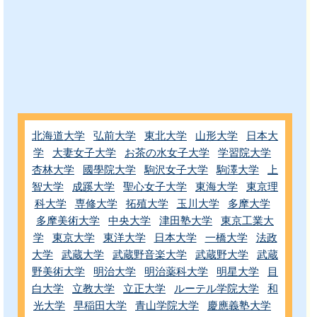
北海道大学
弘前大学
東北大学
山形大学
日本大
学
大妻女子大学
お茶の水女子大学
学習院大学
杏林大学
國學院大学
駒沢女子大学
駒澤大学
上
智大学
成蹊大学
聖心女子大学
東海大学
東京理
科大学
専修大学
拓殖大学
玉川大学
多摩大学
多摩美術大学
中央大学
津田塾大学
東京工業大
学
東京大学
東洋大学
日本大学
一橋大学
法政
大学
武蔵大学
武蔵野音楽大学
武蔵野大学
武蔵
野美術大学
明治大学
明治薬科大学
明星大学
目
白大学
立教大学
立正大学
ルーテル学院大学
和
光大学
早稲田大学
青山学院大学
慶應義塾大学