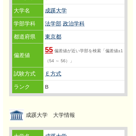
大学名
成蹊大学
学部学科
法学部
政治学科
都道府県
東京都
55
偏差値が近い学部を検索「偏差値±1
偏差値
（54 ～ 56）」
試験方式
Ｅ方式
ランク
B
成蹊大学 大学情報