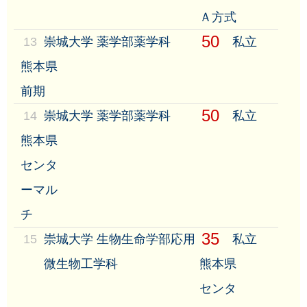
Ａ方式
50
13
崇城大学 薬学部薬学科
私立
熊本県
前期
50
14
崇城大学 薬学部薬学科
私立
熊本県
センタ
ーマル
チ
35
15
崇城大学 生物生命学部応用
私立
微生物工学科
熊本県
センタ