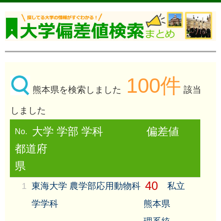
100件
熊本県を検索しました
該当
しました
大学 学部 学科
偏差値
No.
都道府
県
40
1
東海大学 農学部応用動物科
私立
学学科
熊本県