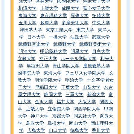
院大学
杏林大学
國學院大学
駒沢女子大学
駒澤大学
上智大学
成蹊大学
聖心女子大学
東海大学
東京理科大学
専修大学
拓殖大学
玉川大学
多摩大学
多摩美術大学
中央大学
津田塾大学
東京工業大学
東京大学
東洋大
学
日本大学
一橋大学
法政大学
武蔵大学
武蔵野音楽大学
武蔵野大学
武蔵野美術大学
明治大学
明治薬科大学
明星大学
目白大学
立教大学
立正大学
ルーテル学院大学
和光大
学
早稲田大学
青山学院大学
慶應義塾大学
國學院大学
東海大学
フェリス女学院大学
文
教大学
明治学院大学
明治大学
十文字学園女
子大学
早稲田大学
千葉大学
山梨大学
名古
屋文理大学
静岡大学
三重大学
新潟大学
富
山大学
金沢大学
福井大学
大阪大学
関西大
学
近畿大学
立命館大学
関西学院大学
甲南
大学
神戸大学
京都大学
同志社大学
奈良大
学
鳥取大学
島根大学
岡山大学
岡山理科大
学
広島大学
山口大学
徳島大学
香川大学