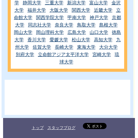
学
静岡大学
三重大学
新潟大学
富山大学
金沢
大学
福井大学
大阪大学
関西大学
近畿大学
立
命館大学
関西学院大学
甲南大学
神戸大学
京都
大学
同志社大学
奈良大学
鳥取大学
島根大学
岡山大学
岡山理科大学
広島大学
山口大学
徳島
大学
香川大学
愛媛大学
松山大学
高知大学
九
州大学
佐賀大学
長崎大学
東海大学
大分大学
別府大学
立命館アジア太平洋大学
宮崎大学
琉
球大学
トップ
スタッフブログ