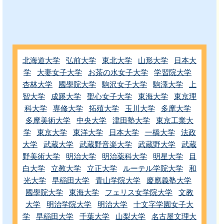
北海道大学
弘前大学
東北大学
山形大学
日本大
学
大妻女子大学
お茶の水女子大学
学習院大学
杏林大学
國學院大学
駒沢女子大学
駒澤大学
上
智大学
成蹊大学
聖心女子大学
東海大学
東京理
科大学
専修大学
拓殖大学
玉川大学
多摩大学
多摩美術大学
中央大学
津田塾大学
東京工業大
学
東京大学
東洋大学
日本大学
一橋大学
法政
大学
武蔵大学
武蔵野音楽大学
武蔵野大学
武蔵
野美術大学
明治大学
明治薬科大学
明星大学
目
白大学
立教大学
立正大学
ルーテル学院大学
和
光大学
早稲田大学
青山学院大学
慶應義塾大学
國學院大学
東海大学
フェリス女学院大学
文教
大学
明治学院大学
明治大学
十文字学園女子大
学
早稲田大学
千葉大学
山梨大学
名古屋文理大