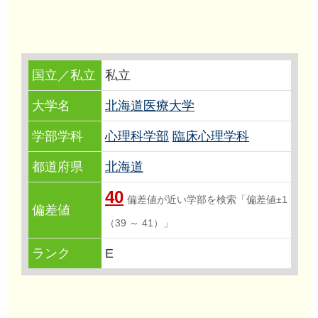
国立／私立
私立
大学名
北海道医療大学
学部学科
心理科学部
臨床心理学科
都道府県
北海道
40
偏差値が近い学部を検索「偏差値±1
偏差値
（39 ～ 41）」
ランク
E