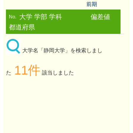
前期
大学 学部 学科
偏差値
No.
都道府県
大学名「静岡大学」を検索しまし
11件
た
該当しました