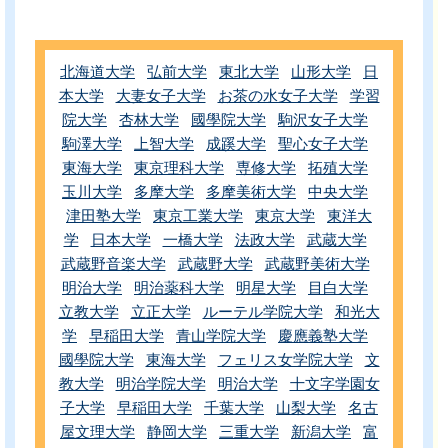
北海道大学
弘前大学
東北大学
山形大学
日
本大学
大妻女子大学
お茶の水女子大学
学習
院大学
杏林大学
國學院大学
駒沢女子大学
駒澤大学
上智大学
成蹊大学
聖心女子大学
東海大学
東京理科大学
専修大学
拓殖大学
玉川大学
多摩大学
多摩美術大学
中央大学
津田塾大学
東京工業大学
東京大学
東洋大
学
日本大学
一橋大学
法政大学
武蔵大学
武蔵野音楽大学
武蔵野大学
武蔵野美術大学
明治大学
明治薬科大学
明星大学
目白大学
立教大学
立正大学
ルーテル学院大学
和光大
学
早稲田大学
青山学院大学
慶應義塾大学
國學院大学
東海大学
フェリス女学院大学
文
教大学
明治学院大学
明治大学
十文字学園女
子大学
早稲田大学
千葉大学
山梨大学
名古
屋文理大学
静岡大学
三重大学
新潟大学
富