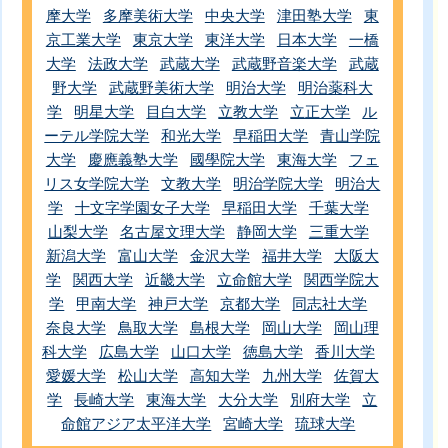
摩大学
多摩美術大学
中央大学
津田塾大学
東
京工業大学
東京大学
東洋大学
日本大学
一橋
大学
法政大学
武蔵大学
武蔵野音楽大学
武蔵
野大学
武蔵野美術大学
明治大学
明治薬科大
学
明星大学
目白大学
立教大学
立正大学
ル
ーテル学院大学
和光大学
早稲田大学
青山学院
大学
慶應義塾大学
國學院大学
東海大学
フェ
リス女学院大学
文教大学
明治学院大学
明治大
学
十文字学園女子大学
早稲田大学
千葉大学
山梨大学
名古屋文理大学
静岡大学
三重大学
新潟大学
富山大学
金沢大学
福井大学
大阪大
学
関西大学
近畿大学
立命館大学
関西学院大
学
甲南大学
神戸大学
京都大学
同志社大学
奈良大学
鳥取大学
島根大学
岡山大学
岡山理
科大学
広島大学
山口大学
徳島大学
香川大学
愛媛大学
松山大学
高知大学
九州大学
佐賀大
学
長崎大学
東海大学
大分大学
別府大学
立
命館アジア太平洋大学
宮崎大学
琉球大学