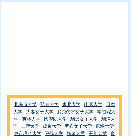
北海道大学
弘前大学
東北大学
山形大学
日本
大学
大妻女子大学
お茶の水女子大学
学習院大
学
杏林大学
國學院大学
駒沢女子大学
駒澤大
学
上智大学
成蹊大学
聖心女子大学
東海大学
東京理科大学
専修大学
拓殖大学
玉川大学
多