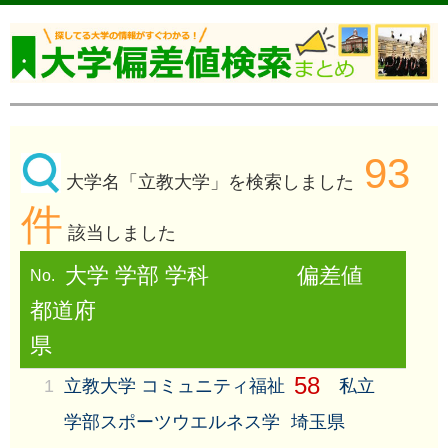
93
大学名「立教大学」を検索しました
件
該当しました
大学 学部 学科
偏差値
No.
都道府
県
58
1
立教大学 コミュニティ福祉
私立
学部スポーツウエルネス学
埼玉県