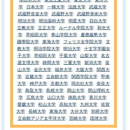
学
日本大学
一橋大学
法政大学
武蔵大学
武蔵野音楽大学
武蔵野大学
武蔵野美術大学
明治大学
明治薬科大学
明星大学
目白大学
立教大学
立正大学
ルーテル学院大学
和光大
学
早稲田大学
青山学院大学
慶應義塾大学
國學院大学
東海大学
フェリス女学院大学
文
教大学
明治学院大学
明治大学
十文字学園女
子大学
早稲田大学
千葉大学
山梨大学
名古
屋文理大学
静岡大学
三重大学
新潟大学
富
山大学
金沢大学
福井大学
大阪大学
関西大
学
近畿大学
立命館大学
関西学院大学
甲南
大学
神戸大学
京都大学
同志社大学
奈良大
学
鳥取大学
島根大学
岡山大学
岡山理科大
学
広島大学
山口大学
徳島大学
香川大学
愛媛大学
松山大学
高知大学
九州大学
佐賀
大学
長崎大学
東海大学
大分大学
別府大学
立命館アジア太平洋大学
宮崎大学
琉球大学