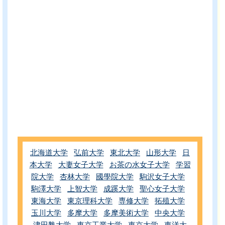
北海道大学
弘前大学
東北大学
山形大学
日
本大学
大妻女子大学
お茶の水女子大学
学習
院大学
杏林大学
國學院大学
駒沢女子大学
駒澤大学
上智大学
成蹊大学
聖心女子大学
東海大学
東京理科大学
専修大学
拓殖大学
玉川大学
多摩大学
多摩美術大学
中央大学
津田塾大学
東京工業大学
東京大学
東洋大