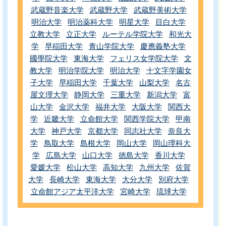
武蔵野音楽大学
武蔵野大学
武蔵野美術大学
明治大学
明治薬科大学
明星大学
目白大学
立教大学
立正大学
ルーテル学院大学
和光大
学
早稲田大学
青山学院大学
慶應義塾大学
國學院大学
東海大学
フェリス女学院大学
文
教大学
明治学院大学
明治大学
十文字学園女
子大学
早稲田大学
千葉大学
山梨大学
名古
屋文理大学
静岡大学
三重大学
新潟大学
富
山大学
金沢大学
福井大学
大阪大学
関西大
学
近畿大学
立命館大学
関西学院大学
甲南
大学
神戸大学
京都大学
同志社大学
奈良大
学
鳥取大学
島根大学
岡山大学
岡山理科大
学
広島大学
山口大学
徳島大学
香川大学
愛媛大学
松山大学
高知大学
九州大学
佐賀
大学
長崎大学
東海大学
大分大学
別府大学
立命館アジア太平洋大学
宮崎大学
琉球大学