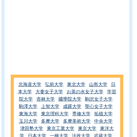
北海道大学
弘前大学
東北大学
山形大学
日
本大学
大妻女子大学
お茶の水女子大学
学習
院大学
杏林大学
國學院大学
駒沢女子大学
駒澤大学
上智大学
成蹊大学
聖心女子大学
東海大学
東京理科大学
専修大学
拓殖大学
玉川大学
多摩大学
多摩美術大学
中央大学
津田塾大学
東京工業大学
東京大学
東洋大
学
日本大学
一橋大学
法政大学
武蔵大学