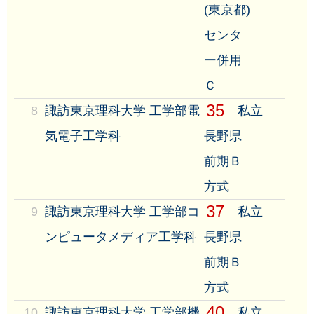
(東京都)
センタ
ー併用
Ｃ
35
8
諏訪東京理科大学 工学部電
私立
気電子工学科
長野県
前期Ｂ
方式
37
9
諏訪東京理科大学 工学部コ
私立
ンピュータメディア工学科
長野県
前期Ｂ
方式
40
10
諏訪東京理科大学 工学部機
私立