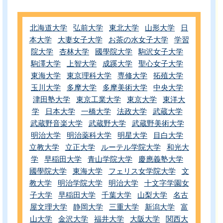
北海道大学
弘前大学
東北大学
山形大学
日
本大学
大妻女子大学
お茶の水女子大学
学習
院大学
杏林大学
國學院大学
駒沢女子大学
駒澤大学
上智大学
成蹊大学
聖心女子大学
東海大学
東京理科大学
専修大学
拓殖大学
玉川大学
多摩大学
多摩美術大学
中央大学
津田塾大学
東京工業大学
東京大学
東洋大
学
日本大学
一橋大学
法政大学
武蔵大学
武蔵野音楽大学
武蔵野大学
武蔵野美術大学
明治大学
明治薬科大学
明星大学
目白大学
立教大学
立正大学
ルーテル学院大学
和光大
学
早稲田大学
青山学院大学
慶應義塾大学
國學院大学
東海大学
フェリス女学院大学
文
教大学
明治学院大学
明治大学
十文字学園女
子大学
早稲田大学
千葉大学
山梨大学
名古
屋文理大学
静岡大学
三重大学
新潟大学
富
山大学
金沢大学
福井大学
大阪大学
関西大