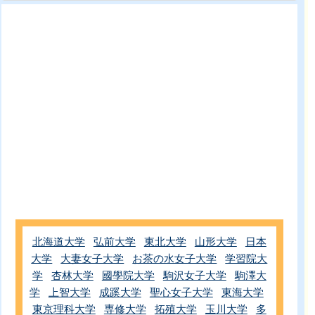
北海道大学
弘前大学
東北大学
山形大学
日本
大学
大妻女子大学
お茶の水女子大学
学習院大
学
杏林大学
國學院大学
駒沢女子大学
駒澤大
学
上智大学
成蹊大学
聖心女子大学
東海大学
東京理科大学
専修大学
拓殖大学
玉川大学
多