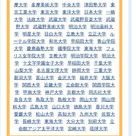
摩大学
多摩美術大学
中央大学
津田塾大学
東
京工業大学
東京大学
東洋大学
日本大学
一橋
大学
法政大学
武蔵大学
武蔵野音楽大学
武蔵
野大学
武蔵野美術大学
明治大学
明治薬科大
学
明星大学
目白大学
立教大学
立正大学
ル
ーテル学院大学
和光大学
早稲田大学
青山学院
大学
慶應義塾大学
國學院大学
東海大学
フェ
リス女学院大学
文教大学
明治学院大学
明治大
学
十文字学園女子大学
早稲田大学
千葉大学
山梨大学
名古屋文理大学
静岡大学
三重大学
新潟大学
富山大学
金沢大学
福井大学
大阪大
学
関西大学
近畿大学
立命館大学
関西学院大
学
甲南大学
神戸大学
京都大学
同志社大学
奈良大学
鳥取大学
島根大学
岡山大学
岡山理
科大学
広島大学
山口大学
徳島大学
香川大学
愛媛大学
松山大学
高知大学
九州大学
佐賀大
学
長崎大学
東海大学
大分大学
別府大学
立
命館アジア太平洋大学
宮崎大学
琉球大学