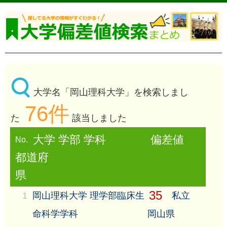
大学名「岡山理科大学」を検索しまし
76件
た
該当しました
大学 学部 学科
偏差値
No.
都道府
県
35
1
岡山理科大学 理学部臨床生
私立
命科学学科
岡山県