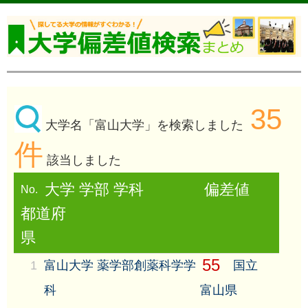
35
大学名「富山大学」を検索しました
件
該当しました
大学 学部 学科
偏差値
No.
都道府
県
55
1
富山大学 薬学部創薬科学学
国立
科
富山県