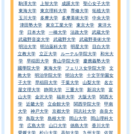
駒澤大学
上智大学
成蹊大学
聖心女子大学
東海大学
東京理科大学
専修大学
拓殖大学
玉川大学
多摩大学
多摩美術大学
中央大学
津田塾大学
東京工業大学
東京大学
東洋大
学
日本大学
一橋大学
法政大学
武蔵大学
武蔵野音楽大学
武蔵野大学
武蔵野美術大学
明治大学
明治薬科大学
明星大学
目白大学
立教大学
立正大学
ルーテル学院大学
和光大
学
早稲田大学
青山学院大学
慶應義塾大学
國學院大学
東海大学
フェリス女学院大学
文
教大学
明治学院大学
明治大学
十文字学園女
子大学
早稲田大学
千葉大学
山梨大学
名古
屋文理大学
静岡大学
三重大学
新潟大学
富
山大学
金沢大学
福井大学
大阪大学
関西大
学
近畿大学
立命館大学
関西学院大学
甲南
大学
神戸大学
京都大学
同志社大学
奈良大
学
鳥取大学
島根大学
岡山大学
岡山理科大
学
広島大学
山口大学
徳島大学
香川大学
愛媛大学
松山大学
高知大学
九州大学
佐賀