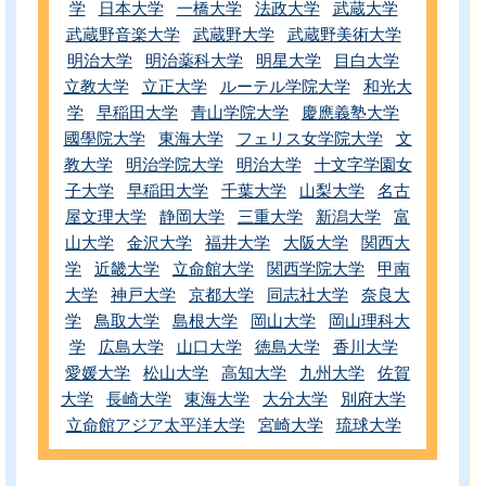
学
日本大学
一橋大学
法政大学
武蔵大学
武蔵野音楽大学
武蔵野大学
武蔵野美術大学
明治大学
明治薬科大学
明星大学
目白大学
立教大学
立正大学
ルーテル学院大学
和光大
学
早稲田大学
青山学院大学
慶應義塾大学
國學院大学
東海大学
フェリス女学院大学
文
教大学
明治学院大学
明治大学
十文字学園女
子大学
早稲田大学
千葉大学
山梨大学
名古
屋文理大学
静岡大学
三重大学
新潟大学
富
山大学
金沢大学
福井大学
大阪大学
関西大
学
近畿大学
立命館大学
関西学院大学
甲南
大学
神戸大学
京都大学
同志社大学
奈良大
学
鳥取大学
島根大学
岡山大学
岡山理科大
学
広島大学
山口大学
徳島大学
香川大学
愛媛大学
松山大学
高知大学
九州大学
佐賀
大学
長崎大学
東海大学
大分大学
別府大学
立命館アジア太平洋大学
宮崎大学
琉球大学