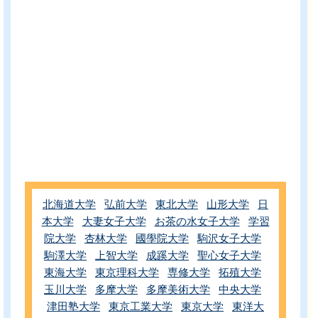
北海道大学
弘前大学
東北大学
山形大学
日
本大学
大妻女子大学
お茶の水女子大学
学習
院大学
杏林大学
國學院大学
駒沢女子大学
駒澤大学
上智大学
成蹊大学
聖心女子大学
東海大学
東京理科大学
専修大学
拓殖大学
玉川大学
多摩大学
多摩美術大学
中央大学
津田塾大学
東京工業大学
東京大学
東洋大