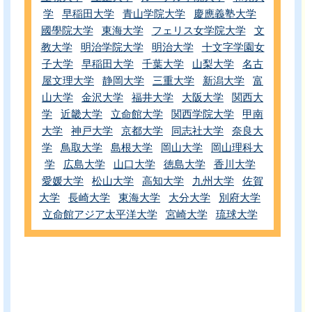
学
早稲田大学
青山学院大学
慶應義塾大学
國學院大学
東海大学
フェリス女学院大学
文
教大学
明治学院大学
明治大学
十文字学園女
子大学
早稲田大学
千葉大学
山梨大学
名古
屋文理大学
静岡大学
三重大学
新潟大学
富
山大学
金沢大学
福井大学
大阪大学
関西大
学
近畿大学
立命館大学
関西学院大学
甲南
大学
神戸大学
京都大学
同志社大学
奈良大
学
鳥取大学
島根大学
岡山大学
岡山理科大
学
広島大学
山口大学
徳島大学
香川大学
愛媛大学
松山大学
高知大学
九州大学
佐賀
大学
長崎大学
東海大学
大分大学
別府大学
立命館アジア太平洋大学
宮崎大学
琉球大学