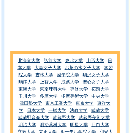
北海道大学
弘前大学
東北大学
山形大学
日
本大学
大妻女子大学
お茶の水女子大学
学習
院大学
杏林大学
國學院大学
駒沢女子大学
駒澤大学
上智大学
成蹊大学
聖心女子大学
東海大学
東京理科大学
専修大学
拓殖大学
玉川大学
多摩大学
多摩美術大学
中央大学
津田塾大学
東京工業大学
東京大学
東洋大
学
日本大学
一橋大学
法政大学
武蔵大学
武蔵野音楽大学
武蔵野大学
武蔵野美術大学
明治大学
明治薬科大学
明星大学
目白大学
立教大学
立正大学
ルーテル学院大学
和光大