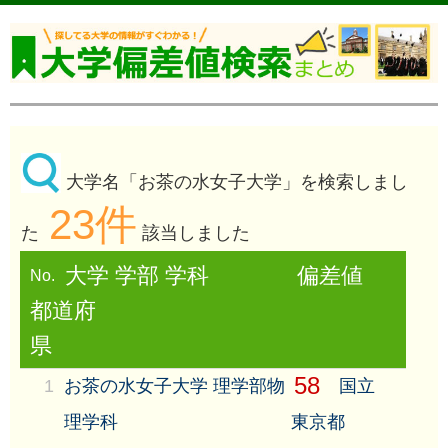
大学名「お茶の水女子大学」を検索しまし
23件
た
該当しました
大学 学部 学科
偏差値
No.
都道府
県
58
1
お茶の水女子大学 理学部物
国立
理学科
東京都