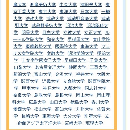
摩大学
多摩美術大学
中央大学
津田塾大学
東
京工業大学
東京大学
東洋大学
日本大学
一橋
大学
法政大学
武蔵大学
武蔵野音楽大学
武蔵
野大学
武蔵野美術大学
明治大学
明治薬科大
学
明星大学
目白大学
立教大学
立正大学
ル
ーテル学院大学
和光大学
早稲田大学
青山学院
大学
慶應義塾大学
國學院大学
東海大学
フェ
リス女学院大学
文教大学
明治学院大学
明治大
学
十文字学園女子大学
早稲田大学
千葉大学
山梨大学
名古屋文理大学
静岡大学
三重大学
新潟大学
富山大学
金沢大学
福井大学
大阪大
学
関西大学
近畿大学
立命館大学
関西学院大
学
甲南大学
神戸大学
京都大学
同志社大学
奈良大学
鳥取大学
島根大学
岡山大学
岡山理
科大学
広島大学
山口大学
徳島大学
香川大学
愛媛大学
松山大学
高知大学
九州大学
佐賀大
学
長崎大学
東海大学
大分大学
別府大学
立
命館アジア太平洋大学
宮崎大学
琉球大学