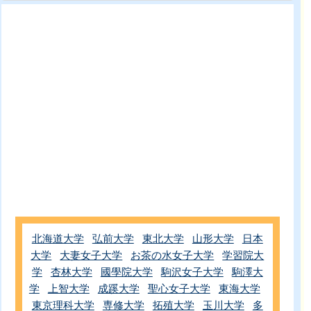
北海道大学
弘前大学
東北大学
山形大学
日本
大学
大妻女子大学
お茶の水女子大学
学習院大
学
杏林大学
國學院大学
駒沢女子大学
駒澤大
学
上智大学
成蹊大学
聖心女子大学
東海大学
東京理科大学
専修大学
拓殖大学
玉川大学
多