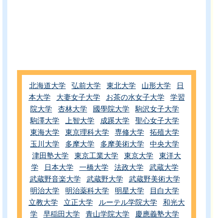
北海道大学
弘前大学
東北大学
山形大学
日
本大学
大妻女子大学
お茶の水女子大学
学習
院大学
杏林大学
國學院大学
駒沢女子大学
駒澤大学
上智大学
成蹊大学
聖心女子大学
東海大学
東京理科大学
専修大学
拓殖大学
玉川大学
多摩大学
多摩美術大学
中央大学
津田塾大学
東京工業大学
東京大学
東洋大
学
日本大学
一橋大学
法政大学
武蔵大学
武蔵野音楽大学
武蔵野大学
武蔵野美術大学
明治大学
明治薬科大学
明星大学
目白大学
立教大学
立正大学
ルーテル学院大学
和光大
学
早稲田大学
青山学院大学
慶應義塾大学