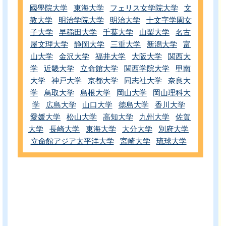
國學院大学
東海大学
フェリス女学院大学
文
教大学
明治学院大学
明治大学
十文字学園女
子大学
早稲田大学
千葉大学
山梨大学
名古
屋文理大学
静岡大学
三重大学
新潟大学
富
山大学
金沢大学
福井大学
大阪大学
関西大
学
近畿大学
立命館大学
関西学院大学
甲南
大学
神戸大学
京都大学
同志社大学
奈良大
学
鳥取大学
島根大学
岡山大学
岡山理科大
学
広島大学
山口大学
徳島大学
香川大学
愛媛大学
松山大学
高知大学
九州大学
佐賀
大学
長崎大学
東海大学
大分大学
別府大学
立命館アジア太平洋大学
宮崎大学
琉球大学