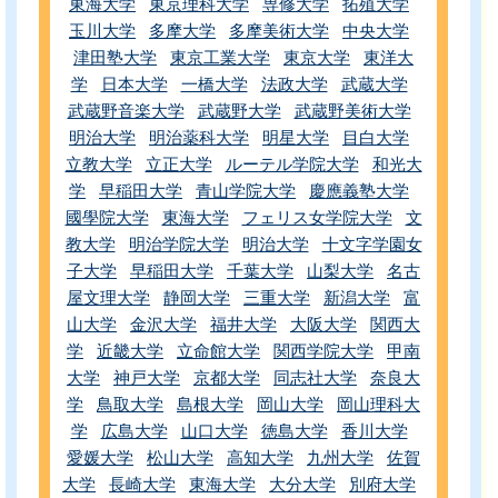
東海大学
東京理科大学
専修大学
拓殖大学
玉川大学
多摩大学
多摩美術大学
中央大学
津田塾大学
東京工業大学
東京大学
東洋大
学
日本大学
一橋大学
法政大学
武蔵大学
武蔵野音楽大学
武蔵野大学
武蔵野美術大学
明治大学
明治薬科大学
明星大学
目白大学
立教大学
立正大学
ルーテル学院大学
和光大
学
早稲田大学
青山学院大学
慶應義塾大学
國學院大学
東海大学
フェリス女学院大学
文
教大学
明治学院大学
明治大学
十文字学園女
子大学
早稲田大学
千葉大学
山梨大学
名古
屋文理大学
静岡大学
三重大学
新潟大学
富
山大学
金沢大学
福井大学
大阪大学
関西大
学
近畿大学
立命館大学
関西学院大学
甲南
大学
神戸大学
京都大学
同志社大学
奈良大
学
鳥取大学
島根大学
岡山大学
岡山理科大
学
広島大学
山口大学
徳島大学
香川大学
愛媛大学
松山大学
高知大学
九州大学
佐賀
大学
長崎大学
東海大学
大分大学
別府大学