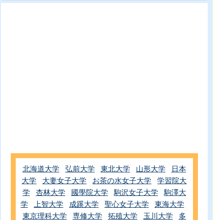
北海道大学
弘前大学
東北大学
山形大学
日本
大学
大妻女子大学
お茶の水女子大学
学習院大
学
杏林大学
國學院大学
駒沢女子大学
駒澤大
学
上智大学
成蹊大学
聖心女子大学
東海大学
東京理科大学
専修大学
拓殖大学
玉川大学
多