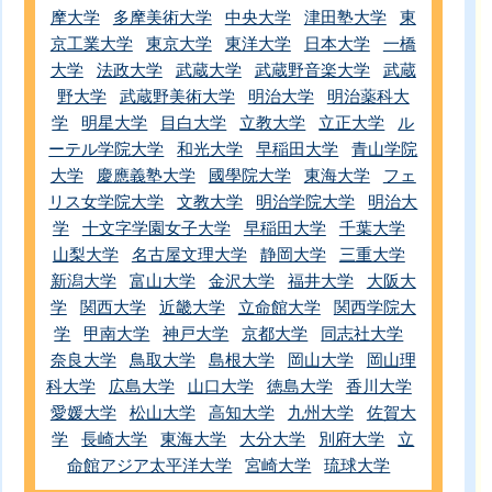
摩大学
多摩美術大学
中央大学
津田塾大学
東
京工業大学
東京大学
東洋大学
日本大学
一橋
大学
法政大学
武蔵大学
武蔵野音楽大学
武蔵
野大学
武蔵野美術大学
明治大学
明治薬科大
学
明星大学
目白大学
立教大学
立正大学
ル
ーテル学院大学
和光大学
早稲田大学
青山学院
大学
慶應義塾大学
國學院大学
東海大学
フェ
リス女学院大学
文教大学
明治学院大学
明治大
学
十文字学園女子大学
早稲田大学
千葉大学
山梨大学
名古屋文理大学
静岡大学
三重大学
新潟大学
富山大学
金沢大学
福井大学
大阪大
学
関西大学
近畿大学
立命館大学
関西学院大
学
甲南大学
神戸大学
京都大学
同志社大学
奈良大学
鳥取大学
島根大学
岡山大学
岡山理
科大学
広島大学
山口大学
徳島大学
香川大学
愛媛大学
松山大学
高知大学
九州大学
佐賀大
学
長崎大学
東海大学
大分大学
別府大学
立
命館アジア太平洋大学
宮崎大学
琉球大学